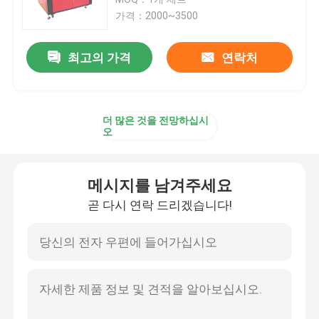
가격：2000~3500
목제 CNC 루터 머신
최고의 가격
연락처
ATC CNC 루터 머신
더 많은 것을 전망하십시
스톤 CNC 루터 머신
오
진동식 절단기
메시지를 남겨주세요
곧 다시 연락 드리겠습니다!
플라즈마 절단기
자외선 코팅 기계
앨범 성형기